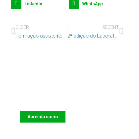
LinkedIn
WhatsApp
OLDER
RECENT
Formação assistentes operacionais em Benavente
2ª edição do Laboratório do Brincar
Apoie o IAC e invista no futuro
das Crianças
Aprenda como