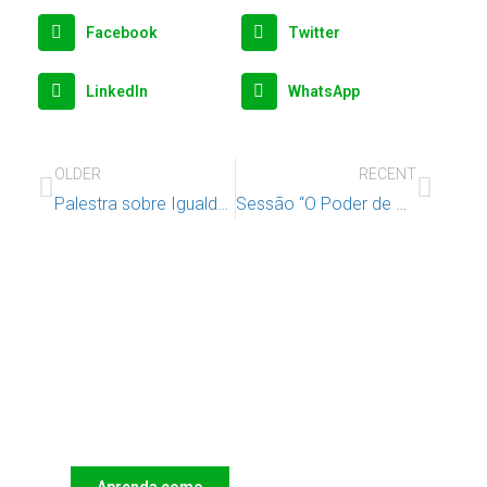
Facebook
Twitter
LinkedIn
WhatsApp
OLDER
RECENT
Palestra sobre Igualdade de Género e Violência Doméstica
Sessão “O Poder de Desligar em Família: As tecnologias são mais um membro da família?”
Apoie o IAC e invista no futuro
das Crianças
Aprenda como