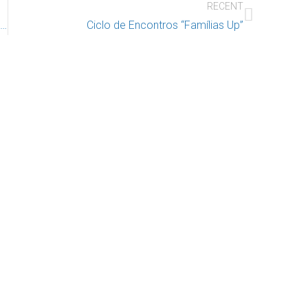
RECENT
Escola Alfaiate – EB1 Vitor Palla – A nossa escola
Ciclo de Encontros “Famílias Up”