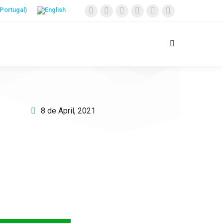
8 de April, 2021
Apoie o IAC e invista no
futuro das Crianças