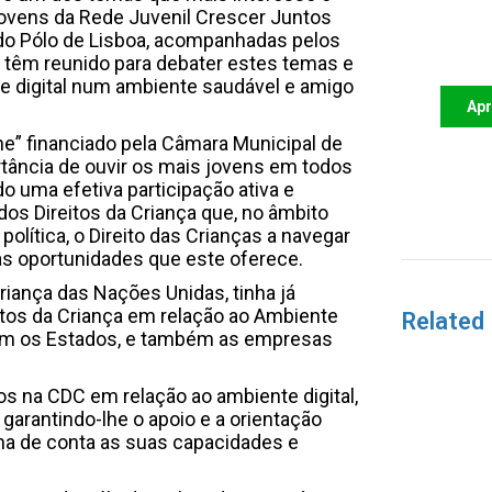
jovens da Rede Juvenil Crescer Juntos
Apoi
do Pólo de Lisboa, acompanhadas pelos
futu
 têm reunido para debater estes temas e
te digital num ambiente saudável e amigo
Ap
ne” financiado pela Câmara Municipal de
rtância de ouvir os mais jovens em todos
 uma efetiva participação ativa e
dos Direitos da Criança que, no âmbito
olítica, o Direito das Crianças a navegar
 as oportunidades que este oferece.
riança das Nações Unidas, tinha já
itos da Criança em relação ao Ambiente
Related
vem os Estados, e também as empresas
tos na CDC em relação ao ambiente digital,
garantindo-lhe o apoio e a orientação
ha de conta as suas capacidades e