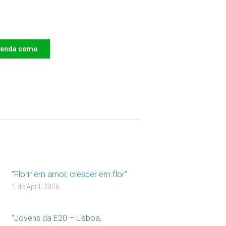
e o IAC e invista no
ro das Crianças
renda como
DOAR
”Florir em amor, crescer em flor”
1 de April, 2026
“Jovens da E20 – Lisboa,