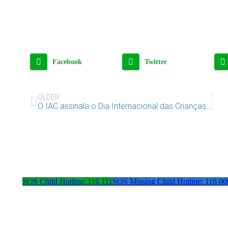
Facebook
Twitter
OLDER
O IAC assinala o Dia Internacional das Crianças Desaparecidas na freguesia de Marvila
SOS Child Hotline: 116 111
SOS Missing Child Hotline: 116 00