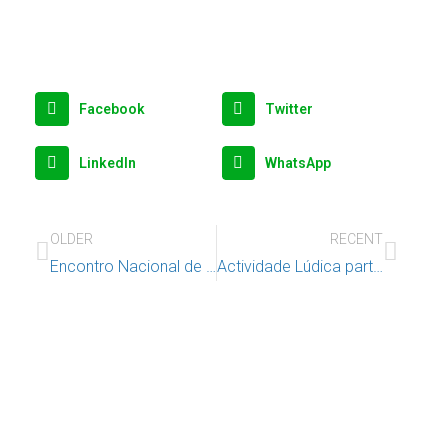
Facebook
Twitter
LinkedIn
WhatsApp
OLDER
RECENT
Encontro Nacional de Crianças e Jovens
Actividade Lúdica participa na apresentação pública do Projeto Escola Ativa 2021/22 em Viseu