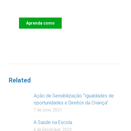
Apoie o IAC e invista no futuro
das Crianças
Aprenda como
DOAR
Related
Ação de Sensibilização “Igualdades de
oportunidades e Direitos da Criança”
7 de June, 2021
A Saúde na Escola
6 de December, 2023