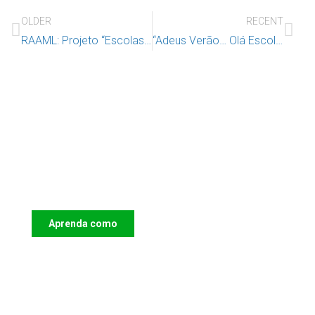
OLDER
RECENT
RAAML: Projeto “Escolas de (e a) Brincar”
“Adeus Verão… Olá Escola”
Apoie o IAC e invista no futuro das
Crianças
Aprenda como
DOAR