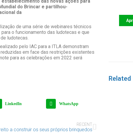
 do estabelecimento das novas ações para
futu
undial do Brincar e partilhou-
acional da
Ap
alização de uma série de webinares técnicos
o para o funcionamento das ludotecas e que
 de ludotecas.
realizado pelo IAC para a ITLA demonstram
 reduzidas em face das restrições existentes
o mote para as celebrações em 2022 será
Related
LinkedIn
WhatsApp
RECENT
reito a construir os seus próprios brinquedos