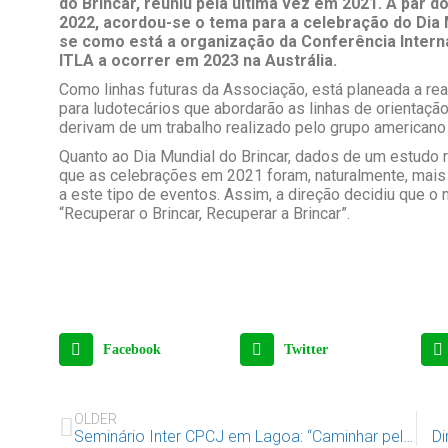
do Brincar, reuniu pela última vez em 2021. A par
2022, acordou-se o tema para a celebração do Dia M
se como está a organização da Conferência Intern
ITLA a ocorrer em 2023 na Austrália.
Como linhas futuras da Associação, está planeada a re
para ludotecários que abordarão as linhas de orientaçã
derivam de um trabalho realizado pelo grupo americano
Quanto ao Dia Mundial do Brincar, dados de um estudo 
que as celebrações em 2021 foram, naturalmente, mais
a este tipo de eventos. Assim, a direção decidiu que 
“Recuperar o Brincar, Recuperar a Brincar”.
Facebook
Twitter
OLDER
Seminário Inter CPCJ em Lagoa: “Caminhar pelos Direitos da Criança”
Di