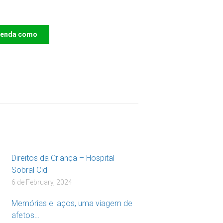
ro das Crianças
renda como
DOAR
Direitos da Criança – Hospital
Sobral Cid
6 de February, 2024
Memórias e laços, uma viagem de
afetos…