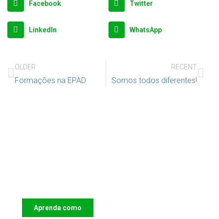
Facebook
Twitter
LinkedIn
WhatsApp
OLDER
RECENT
Formações na EPAD
Somos todos diferentes!
Apoie o IAC e invista no futuro das
Crianças
Aprenda como