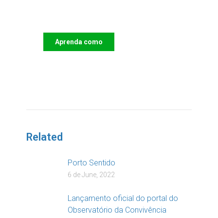
Apoie o IAC e invista no
futuro das Crianças
Aprenda como
DOAR
Related
Porto Sentido
6 de June, 2022
Lançamento oficial do portal do
Observatório da Convivência