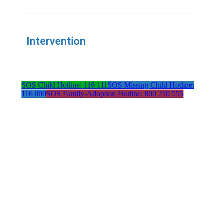
Intervention
SOS Child Hotline: 116 111
SOS Missing Child Hotline:
116 000
SOS Family-Adoption Hotline: 800 210 555
Address:
Avenida da República 21
1050-185 Lisboa
Contacts: