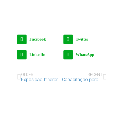
Facebook
Twitter
LinkedIn
WhatsApp
OLDER
RECENT
Exposição Itinerante “Convenção sobre os Direitos da Criança” em Vila do Bispo
Capacitação para uma intervenção integrada e otimizada junto das crianças da rua em Benguela