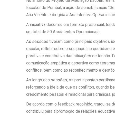
No âmbito do Projeto de Mediação Escolar, reali
Escolas de Pombal, a ação de sensibilização “Ges
Ana Vicente e dirigida a Assistentes Operaciona
A iniciativa decorreu em formato presencial, te
um total de 50 Assistentes Operacionais.
As sessões tiveram como principais objetivos ide
escolar, refletir sobre o seu papel no quotidiano
positiva e construtiva das situações de tensão. 
comunicação empática e assertiva como ferramen
conflitos, bem como ao reconhecimento e gestão
Ao longo das sessões, os participantes partilhar
reforçando a ideia de que os conflitos, quando b
crescimento pessoal e relacional para crianças, j
De acordo com o feedback recolhido, tratou-se de
contribuiu para a promoção de relações educativa