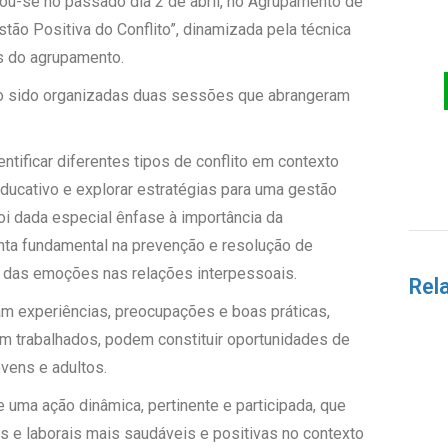
zou-se no passado dia 2 de abril, no Agrupamento de
tão Positiva do Conflito”, dinamizada pela técnica
is do agrupamento.
ndo sido organizadas duas sessões que abrangeram
ntificar diferentes tipos de conflito em contexto
 educativo e explorar estratégias para uma gestão
Foi dada especial ênfase à importância da
ta fundamental na prevenção e resolução de
 das emoções nas relações interpessoais.
Rel
am experiências, preocupações e boas práticas,
em trabalhados, podem constituir oportunidades de
ovens e adultos.
 uma ação dinâmica, pertinente e participada, que
s e laborais mais saudáveis e positivas no contexto