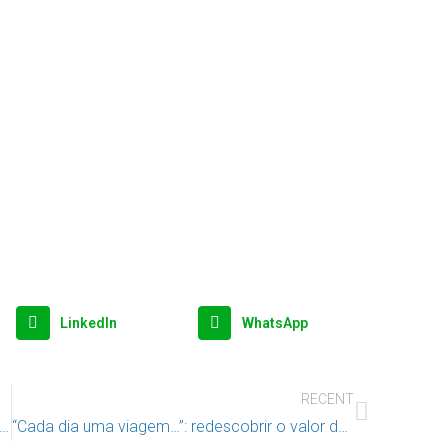
LinkedIn
WhatsApp
RECENT
 do Centro de Atividades para a Infância e Juventude (CAIJ) assinala nova fase
“Cada dia uma viagem…”: redescobrir o valor das brincadeiras tradicionais