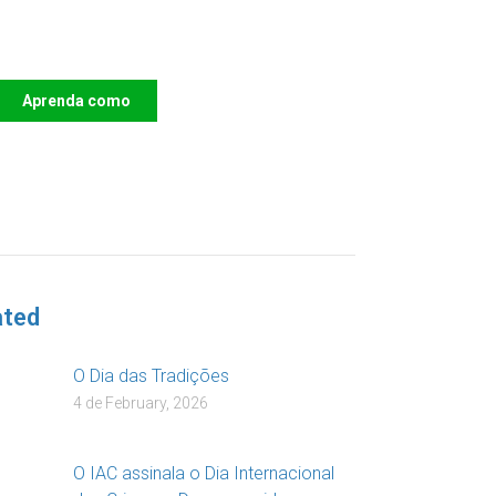
Apoie o IAC e invista no
futuro das Crianças
Aprenda como
DOAR
ated
O Dia das Tradições
4 de February, 2026
O IAC assinala o Dia Internacional