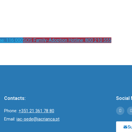
ne: 116 000
SOS Family-Adoption Hotline: 800 210 555
Contacts:
Social 
Phone:
+351 21 361 78 80
Email:
iac-sede@iacrianca.pt
Su