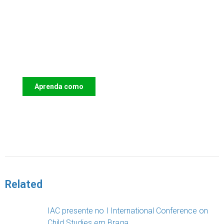
Apoie o IAC e invista no futuro das
Crianças
Aprenda como
DOAR
Related
IAC presente no I International Conference on
Child Studies em Braga