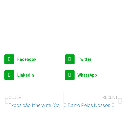
Facebook
Twitter
LinkedIn
WhatsApp
OLDER
RECENT
Exposição Itinerante “Convenção sobre os Direitos da Criança” em Alcanena
O Bairro Pelos Nossos Olhos