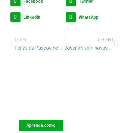
Facebook
Twitter
LinkedIn
WhatsApp
OLDER
RECENT
Férias da Páscoa no Condado
Jovens vivem novas experiências no Campo Aventura, durante as férias da Páscoa
Apoie o IAC e invista no futuro
das Crianças
Aprenda como