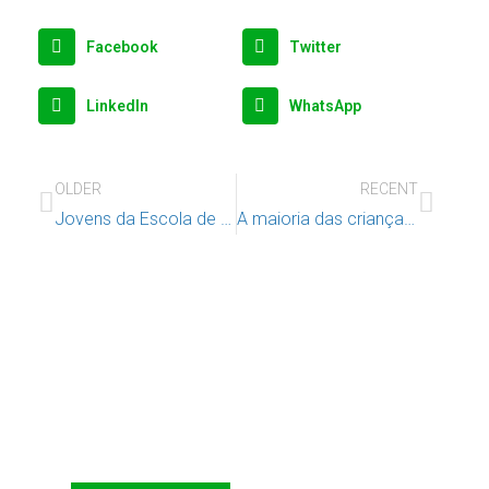
Facebook
Twitter
LinkedIn
WhatsApp
OLDER
RECENT
Jovens da Escola de Segunda Oportunidade de Lisboa visitam o Sporting
A maioria das crianças joga jogos de tabuleiro, mas 1 em cada 6 nunca o faz | IAC organiza Festival de Jogos de Tabuleiro para Famílias
Apoie o IAC e invista no futuro
das Crianças