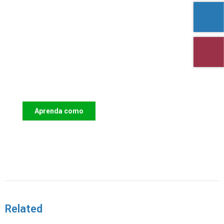
Apoie o IAC e invista no futuro das
Crianças
Aprenda como
DOAR
Related