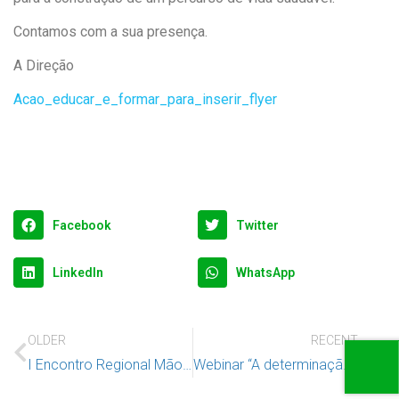
Contamos com a sua presença.
A Direção
Acao_educar_e_formar_para_inserir_flyer
Facebook
Twitter
LinkedIn
WhatsApp
OLDER
RECENT
I Encontro Regional Mãos que cuidam com afeto(s) no Acolhimento Residencial : Amar, Proteger e Avaliar
Webinar “A determinação do superior interesse da criança nos processos tutelares cíveis” 23 novembro