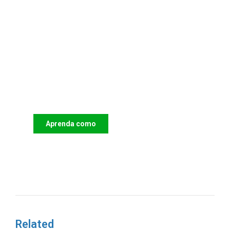
Apoie o IAC e invista no futuro
das Crianças
Aprenda como
DOAR
Related