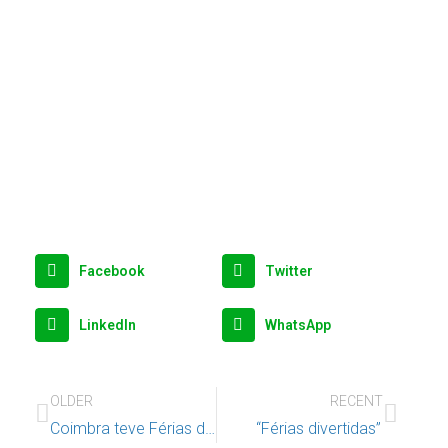
Facebook
Twitter
LinkedIn
WhatsApp
OLDER
RECENT
Coimbra teve Férias de Verão para crianças e jovens
“Férias divertidas”