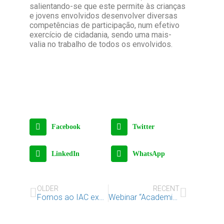
salientando-se que este permite às crianças
e jovens envolvidos desenvolver diversas
competências de participação, num efetivo
exercício de cidadania, sendo uma mais-
valia no trabalho de todos os envolvidos.
Facebook
Twitter
LinkedIn
WhatsApp
OLDER
RECENT
Fomos ao IAC experimentar novas tecnologias
Webinar “Academia para a Parentalidade Consciente – Famílias de Acolhimento precisam-se”