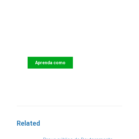
Apoie o IAC e invista no
futuro das Crianças
Aprenda como
DOAR
Related