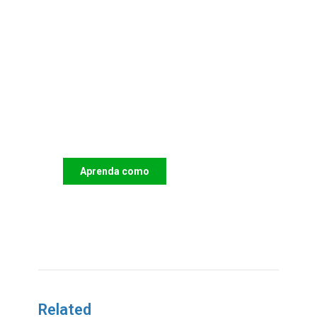
Apoie o IAC e invista no
futuro das Crianças
Aprenda como
DOAR
Related