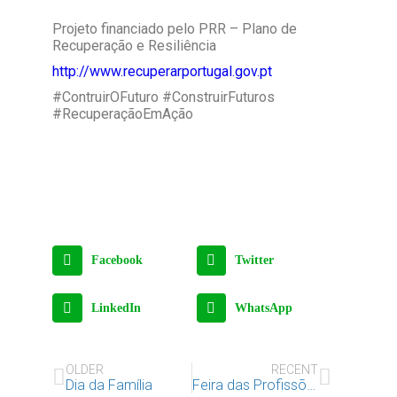
Projeto financiado pelo PRR – Plano de
Recuperação e Resiliência
http://www.recuperarportugal.gov.pt
#ContruirOFuturo #ConstruirFuturos
#RecuperaçãoEmAção
Facebook
Twitter
LinkedIn
WhatsApp
OLDER
RECENT
Dia da Família
Feira das Profissões da Alta de Lisboa