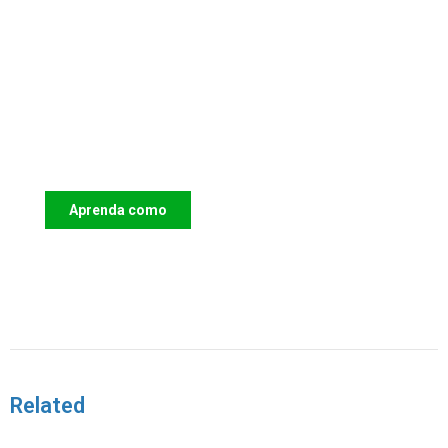
Apoie o IAC e invista no futuro das
Crianças
Aprenda como
DOAR
Related