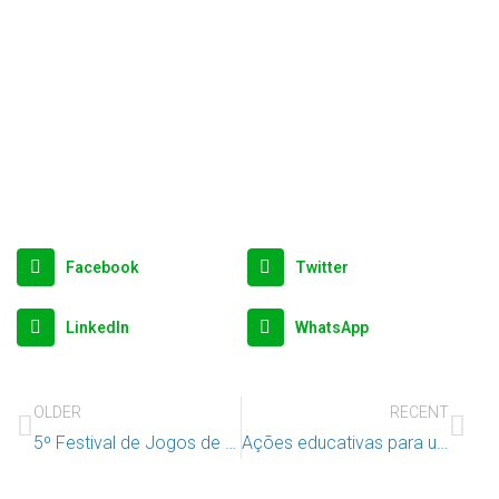
Facebook
Twitter
LinkedIn
WhatsApp
OLDER
RECENT
5º Festival de Jogos de Tabuleiro para Famílias
Ações educativas para uma convivência mais consciente e saudável nas escolas