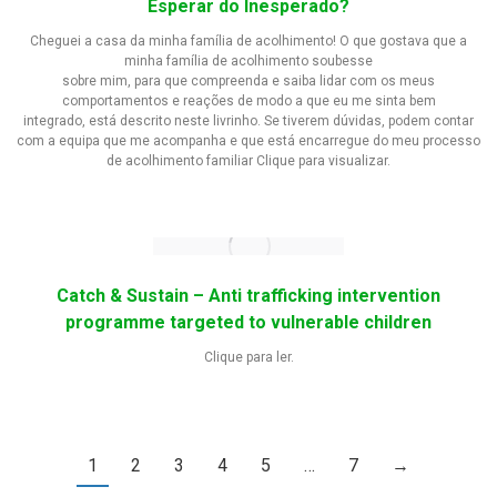
Esperar do Inesperado?
Cheguei a casa da minha família de acolhimento! O que gostava que a
minha família de acolhimento soubesse
sobre mim, para que compreenda e saiba lidar com os meus
comportamentos e reações de modo a que eu me sinta bem
integrado, está descrito neste livrinho. Se tiverem dúvidas, podem contar
com a equipa que me acompanha e que está encarregue do meu processo
de acolhimento familiar Clique para visualizar.
Catch & Sustain – Anti trafficking intervention
programme targeted to vulnerable children
Clique para ler.
1
2
3
4
5
…
7
→