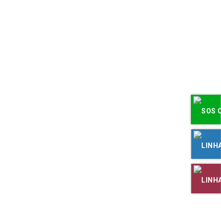
aos parceiros do IAC. Nela se apresenta um resumo dos principais projectos
que cada sector do IAC realizou desde a sua criação, para além de conter
informação que mostra o grande contributo que o IAC deu para a causa da
Promoção e Defesa dos Direitos da Criança em Portugal, desde a sua
criação em 1983. Clique para visualizar.
Abuso Sexual Infantil em Contexto Virtual: Guia para