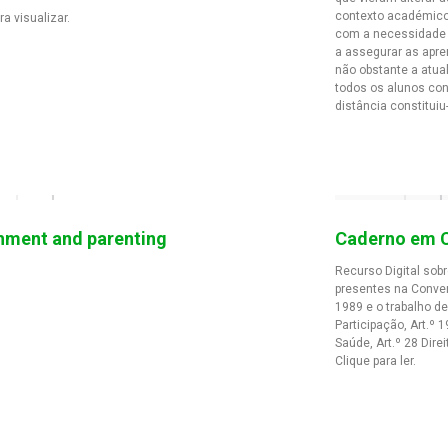
contexto académico,
ra visualizar.
com a necessidade 
a assegurar as apre
não obstante a atua
todos os alunos con
distância constituiu
hment and parenting
Caderno em C
Recurso Digital sob
presentes na Conven
1989 e o trabalho de
Participação, Art.º 1
Saúde, Art.º 28 Direi
Clique para ler.