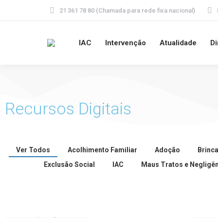
21 361 78 80 (Chamada para rede fixa nacional)
IAC
Intervenção
Atualidade
Di
Recursos Digitais
Ver Todos
Acolhimento Familiar
Adoção
Brinca
Exclusão Social
IAC
Maus Tratos e Negligê