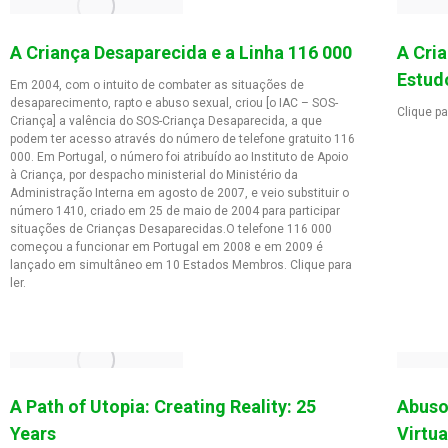
A Criança Desaparecida e a Linha 116 000
A Cri
Estud
Em 2004, com o intuito de combater as situações de
desaparecimento, rapto e abuso sexual, criou [o IAC – SOS-
Clique pa
Criança] a valência do SOS-Criança Desaparecida, a que
podem ter acesso através do número de telefone gratuito 116
000. Em Portugal, o número foi atribuído ao Instituto de Apoio
à Criança, por despacho ministerial do Ministério da
Administração Interna em agosto de 2007, e veio substituir o
número 1410, criado em 25 de maio de 2004 para participar
situações de Crianças Desaparecidas.O telefone 116 000
começou a funcionar em Portugal em 2008 e em 2009 é
lançado em simultâneo em 10 Estados Membros. Clique para
ler.
A Path of Utopia: Creating Reality: 25
Abuso
Years
Virtua