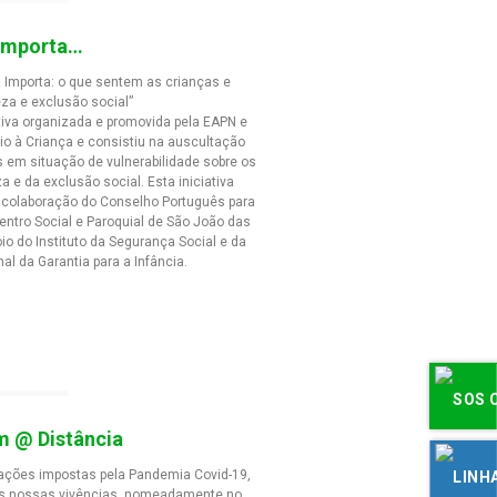
 Importa…
 Importa: o que sentem as crianças e
eza e exclusão social”
ativa organizada e promovida pela EAPN e
oio à Criança e consistiu na auscultação
s em situação de vulnerabilidade sobre os
 e da exclusão social. Esta iniciativa
 colaboração do Conselho Português para
entro Social e Paroquial de São João das
o do Instituto da Segurança Social e da
l da Garantia para a Infância.
 @ Distância
tações impostas pela Pandemia Covid-19,
 as nossas vivências, nomeadamente no