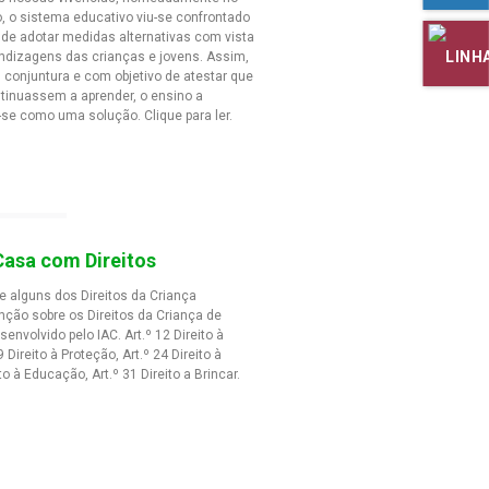
 o sistema educativo viu-se confrontado
de adotar medidas alternativas com vista
ndizagens das crianças e jovens. Assim,
l conjuntura e com objetivo de atestar que
tinuassem a aprender, o ensino a
-se como uma solução. Clique para ler.
asa com Direitos
re alguns dos Direitos da Criança
ção sobre os Direitos da Criança de
senvolvido pelo IAC. Art.º 12 Direito à
9 Direito à Proteção, Art.º 24 Direito à
to à Educação, Art.º 31 Direito a Brincar.