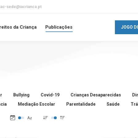
iac-sede@iacrianca.pt
reitos da Criança
Publicações
JOGO D
r
Bullying
Covid-19
Crianças Desaparecidas
Di
ncia
Mediação Escolar
Parentalidade
Saúde
Trá