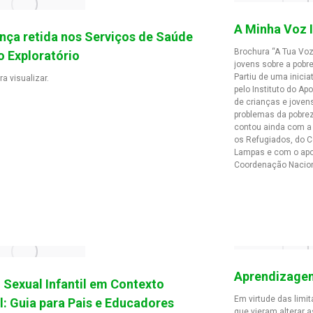
A Minha Voz
ança retida nos Serviços de Saúde
Brochura “A Tua Voz
o Exploratório
jovens sobre a pobr
Partiu de uma inici
ra visualizar.
pelo Instituto do Ap
de crianças e joven
problemas da pobreza
contou ainda com a
os Refugiados, do C
Lampas e com o apoi
Coordenação Naciona
Aprendizagem
 Sexual Infantil em Contexto
Em virtude das limi
l: Guia para Pais e Educadores
que vieram alterar