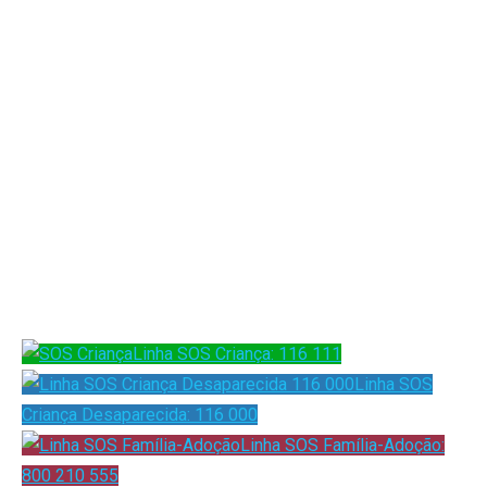
Caderno em Casa com Direitos
Recurso Digital sobre alguns dos Direitos da Criança presentes na
Convenção sobre os Direitos da Criança de 1989 e o trabalho
desenvolvido pelo IAC. Art.º 12 Direito à Participação, Art.º 19 Direito à
Proteção, Art.º 24 Direito à Saúde, Art.º 28 Direito à Educação, Art.º
31 Direito a Brincar. Clique para ler.
Linha SOS Criança: 116 111
Linha SOS
Criança Desaparecida: 116 000
Linha SOS Família-Adoção:
800 210 555